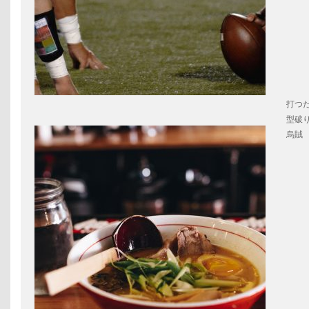
打つ
型破
烏賊