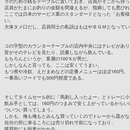
そのため小銭をテーブルに置いておき、店員がそこから持っ
店員がたまにお釣りの金額を間違えるが、指摘しても悪びれ
ここでは日本のサービス業のスタンダードとなった「お客様
い。
大体タメ口だし、店員同士の私語はもはやＢＧＭとなってい
コの字型のカウンターテーブルの店内中央にはテレビがあり
皆がそのテレビを見たり、読書しながら飲んでいる。
もちろんというか、客層の100％が男だ。
しかしなんと言っても、ここは安くてうまい。
もつ煮や冷奴、えだまめなどの定番メニューはほぼ160円。
一番高いフードでも300円程度である。
そしてタイムセール的に「馬刺し入ったよー」とトレーに小
飲み手としては、160円のつまみで安く上がっているからい
ついつい買ってしまう。
しかも、俺も俺もとみんな買っていくのでトレーから皿がな
自分の所に来るころには売り切れ寸前になっており、
購買欲にも拍車がかかる。